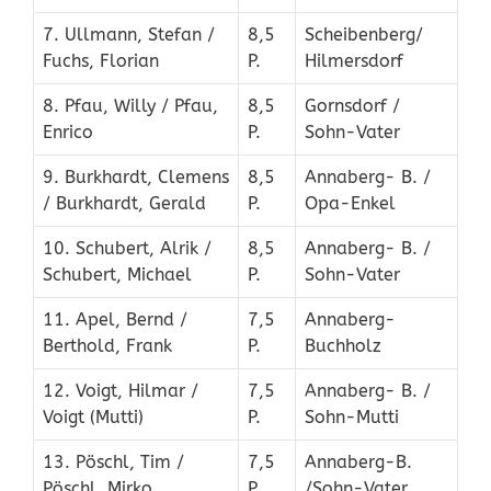
7. Ullmann, Stefan /
8,5
Scheibenberg/
Fuchs, Florian
P.
Hilmersdorf
8. Pfau, Willy / Pfau,
8,5
Gornsdorf /
Enrico
P.
Sohn-Vater
9. Burkhardt, Clemens
8,5
Annaberg- B. /
/ Burkhardt, Gerald
P.
Opa-Enkel
10. Schubert, Alrik /
8,5
Annaberg- B. /
Schubert, Michael
P.
Sohn-Vater
11. Apel, Bernd /
7,5
Annaberg-
Berthold, Frank
P.
Buchholz
12. Voigt, Hilmar /
7,5
Annaberg- B. /
Voigt (Mutti)
P.
Sohn-Mutti
13. Pöschl, Tim /
7,5
Annaberg-B.
Pöschl, Mirko
P.
/Sohn-Vater