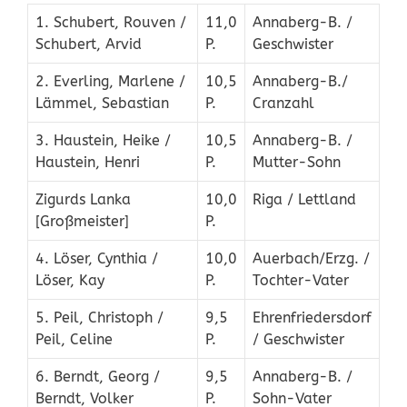
1. Schubert, Rouven /
11,0
Annaberg-B. /
Schubert, Arvid
P.
Geschwister
2. Everling, Marlene /
10,5
Annaberg-B./
Lämmel, Sebastian
P.
Cranzahl
3. Haustein, Heike /
10,5
Annaberg-B. /
Haustein, Henri
P.
Mutter-Sohn
Zigurds Lanka
10,0
Riga / Lettland
[Großmeister]
P.
4. Löser, Cynthia /
10,0
Auerbach/Erzg. /
Löser, Kay
P.
Tochter-Vater
5. Peil, Christoph /
9,5
Ehrenfriedersdorf
Peil, Celine
P.
/ Geschwister
6. Berndt, Georg /
9,5
Annaberg-B. /
Berndt, Volker
P.
Sohn-Vater