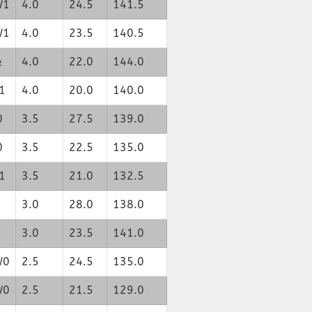
W1
4.0
24.5
141.5
W1
4.0
23.5
140.5
½
4.0
22.0
144.0
1
4.0
20.0
140.0
0
3.5
27.5
139.0
0
3.5
22.5
135.0
1
3.5
21.0
132.5
3.0
28.0
138.0
3.0
23.5
141.0
W0
2.5
24.5
135.0
W0
2.5
21.5
129.0