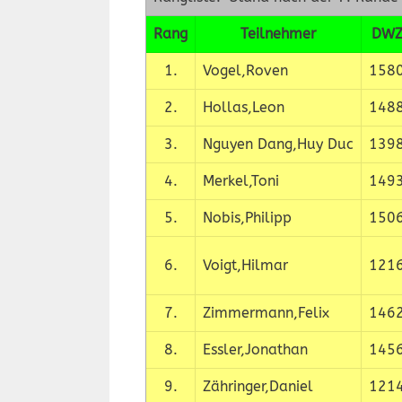
Rang
Teilnehmer
DW
1.
Vogel,Roven
158
2.
Hollas,Leon
148
3.
Nguyen Dang,Huy Duc
139
4.
Merkel,Toni
149
5.
Nobis,Philipp
150
6.
Voigt,Hilmar
121
7.
Zimmermann,Felix
146
8.
Essler,Jonathan
145
9.
Zähringer,Daniel
121