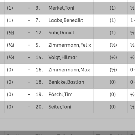
(1)
–
3.
Merkel,Toni
(1)
½
(1)
–
7.
Laabs,Benedikt
(1)
1
(½)
–
12.
Suhr,Daniel
(1)
½
(½)
–
5.
Zimmermann,Felix
(½)
½
(½)
–
14.
Voigt,Hilmar
(½)
½
(0)
–
16.
Zimmermann,Max
(½)
0
(0)
–
18.
Benicke,Bastian
(0)
0
(0)
–
19.
Pöschl,Tim
(0)
½
(0)
–
20.
Seiler,Toni
(0)
½