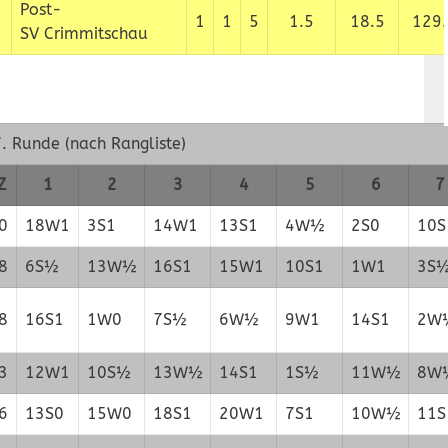
Post-
1
1
5
1.5
18.5
129.
SV Crimmitschau
7. Runde (nach Rangliste)
Z
1
2
3
4
5
6
7
0
18W1
3S1
14W1
13S1
4W½
2S0
10S
8
6S½
13W½
16S1
15W1
10S1
1W1
3S
8
16S1
1W0
7S½
6W½
9W1
14S1
2W
3
12W1
10S½
13W½
14S1
1S½
11W½
8W
6
13S0
15W0
18S1
20W1
7S1
10W½
11S