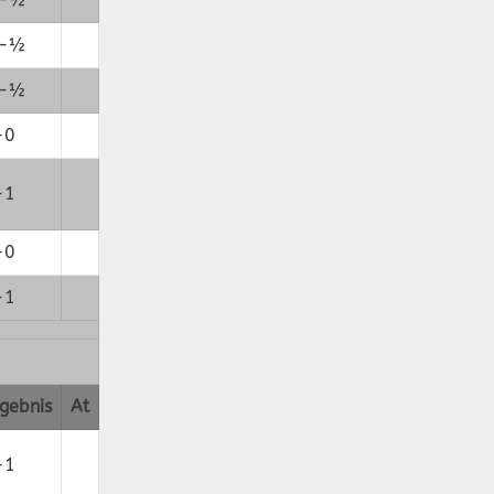
-½
-½
-0
-1
-0
-1
gebnis
At
-1