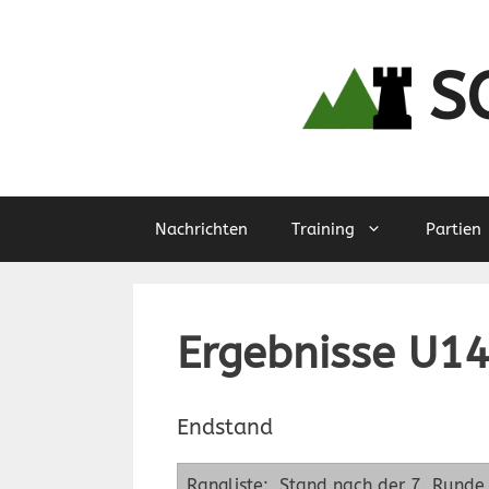
Zum
Inhalt
springen
S
Nachrichten
Training
Partien
Ergebnisse U1
Endstand
Rangliste: Stand nach der 7. Runde