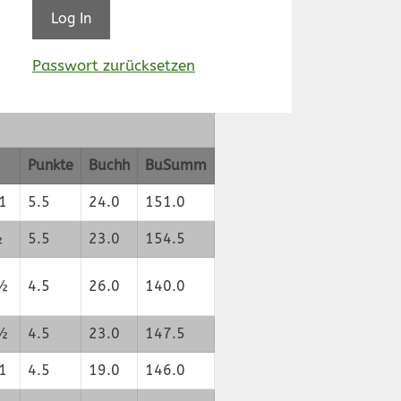
5
Passwort zurücksetzen
Punkte
Buchh
BuSumm
1
5.5
24.0
151.0
½
5.5
23.0
154.5
½
4.5
26.0
140.0
½
4.5
23.0
147.5
1
4.5
19.0
146.0