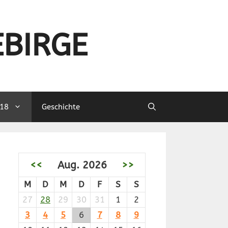
EBIRGE
18
Geschichte
<<
Aug. 2026
>>
M
D
M
D
F
S
S
27
28
29
30
31
1
2
3
4
5
6
7
8
9