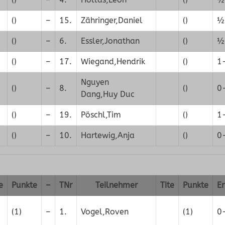
()
–
15.
Zähringer,Daniel
()
½
()
–
6.
Essler,Jonathan
()
½
()
–
17.
Wiegand,Hendrik
()
1
Nguyen
()
–
8.
()
0
Dang,Huy Duc
()
–
19.
Pöschl,Tim
()
1
()
–
10.
Hartewig,Anja
()
0
e
Punkte
–
TNr
Teilnehmer
Tite
Punkte
Er
(1)
–
1.
Vogel,Roven
(1)
0