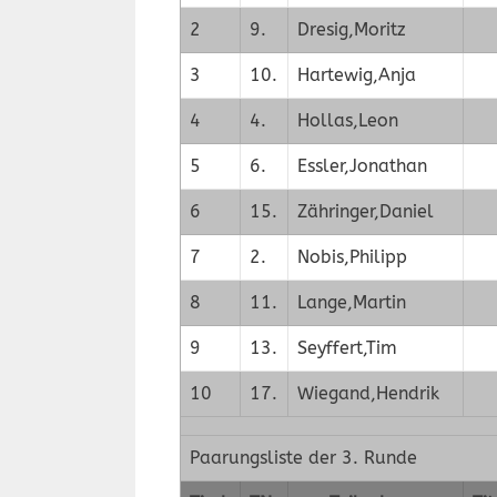
2
9.
Dresig,Moritz
3
10.
Hartewig,Anja
4
4.
Hollas,Leon
5
6.
Essler,Jonathan
6
15.
Zähringer,Daniel
7
2.
Nobis,Philipp
8
11.
Lange,Martin
9
13.
Seyffert,Tim
10
17.
Wiegand,Hendrik
Paarungsliste der 3. Runde