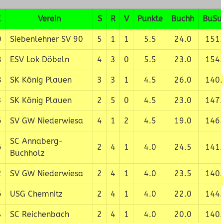
Z
Verein
S
R
V
Punkte
Buchh
BuS
0
Siebenlehner SV 90
5
1
1
5.5
24.0
151.
8
ESV Lok Döbeln
4
3
0
5.5
23.0
154.
8
SK König Plauen
3
3
1
4.5
26.0
140.
3
SK König Plauen
2
5
0
4.5
23.0
147.
6
SV GW Niederwiesa
4
1
2
4.5
19.0
146.
SC Annaberg-
6
2
4
1
4.0
24.5
141.
Buchholz
2
SV GW Niederwiesa
2
4
1
4.0
23.5
140.
6
USG Chemnitz
2
4
1
4.0
22.0
144.
4
SC Reichenbach
2
4
1
4.0
20.0
140.