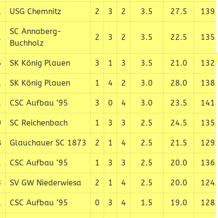
1
USG Chemnitz
2
3
2
3.5
27.5
139.
SC Annaberg-
1
2
3
2
3.5
22.5
135.
Buchholz
5
SK König Plauen
3
1
3
3.5
21.0
132.
1
SK König Plauen
1
4
2
3.0
28.0
138.
1
CSC Aufbau ’95
3
0
4
3.0
23.5
141.
9
SC Reichenbach
1
3
3
2.5
24.5
135.
8
Glauchauer SC 1873
2
1
4
2.5
21.5
129.
1
CSC Aufbau ’95
1
3
3
2.5
20.0
136.
3
SV GW Niederwiesa
2
1
4
2.5
20.0
124.
1
CSC Aufbau ’95
0
3
4
1.5
19.0
128.