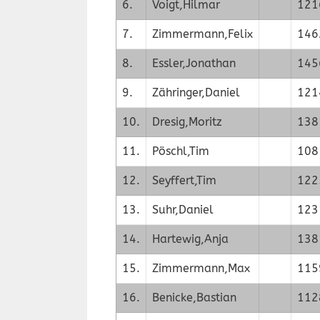
6.
Voigt,Hilmar
121
7.
Zimmermann,Felix
146
8.
Essler,Jonathan
145
9.
Zähringer,Daniel
121
10.
Dresig,Moritz
138
11.
Pöschl,Tim
108
12.
Seyffert,Tim
122
13.
Suhr,Daniel
123
14.
Hartewig,Anja
138
15.
Zimmermann,Max
115
16.
Benicke,Bastian
112