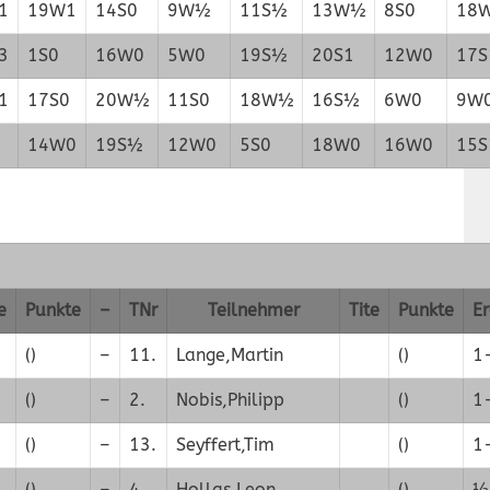
1
19W1
14S0
9W½
11S½
13W½
8S0
18
3
1S0
16W0
5W0
19S½
20S1
12W0
17S
1
17S0
20W½
11S0
18W½
16S½
6W0
9W
14W0
19S½
12W0
5S0
18W0
16W0
15S
e
Punkte
–
TNr
Teilnehmer
Tite
Punkte
Er
()
–
11.
Lange,Martin
()
1
()
–
2.
Nobis,Philipp
()
1
()
–
13.
Seyffert,Tim
()
1
()
–
4.
Hollas,Leon
()
½