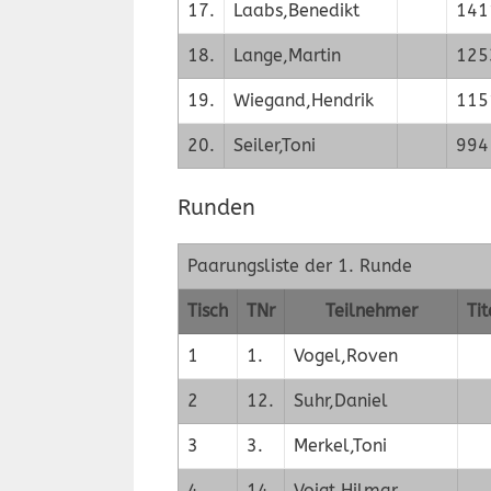
17.
Laabs,Benedikt
141
18.
Lange,Martin
125
19.
Wiegand,Hendrik
115
20.
Seiler,Toni
994
Runden
Paarungsliste der 1. Runde
Tisch
TNr
Teilnehmer
Tit
1
1.
Vogel,Roven
2
12.
Suhr,Daniel
3
3.
Merkel,Toni
4
14.
Voigt,Hilmar