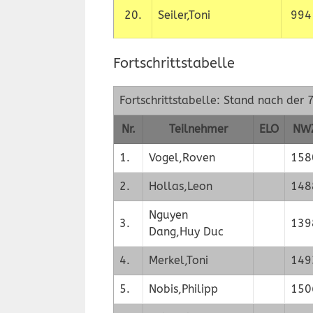
20.
Seiler,Toni
994
Fortschrittstabelle
Fortschrittstabelle: Stand nach der 
Nr.
Teilnehmer
ELO
NW
1.
Vogel,Roven
158
2.
Hollas,Leon
148
Nguyen
3.
139
Dang,Huy Duc
4.
Merkel,Toni
149
5.
Nobis,Philipp
150