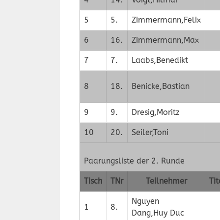
5
5.
Zimmermann,Felix
6
16.
Zimmermann,Max
7
7.
Laabs,Benedikt
8
18.
Benicke,Bastian
9
9.
Dresig,Moritz
10
20.
Seiler,Toni
Paarungsliste der 2. Runde
Tisch
TNr
Teilnehmer
Tit
Nguyen
1
8.
Dang,Huy Duc