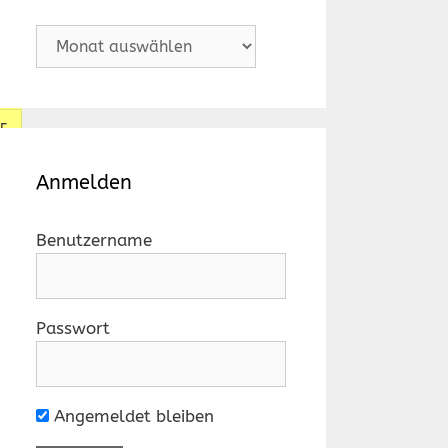
0
Archiv
0
5
0
Anmelden
0
Benutzername
0
0
Passwort
0
5
Angemeldet bleiben
5