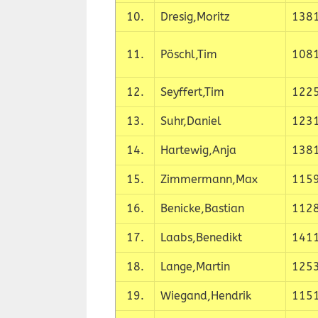
10.
Dresig,Moritz
138
11.
Pöschl,Tim
108
12.
Seyffert,Tim
122
13.
Suhr,Daniel
123
14.
Hartewig,Anja
138
15.
Zimmermann,Max
115
16.
Benicke,Bastian
112
17.
Laabs,Benedikt
141
18.
Lange,Martin
125
19.
Wiegand,Hendrik
115