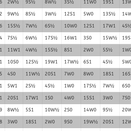
6
2W½
9S½
8W½
3S½
11W0
19S1
13
2
9W½
8S½
3W½
12S1
5W0
13S½
14
6
15S½
7W½
6S½
10W0
12S1
17W1
4S
4
7S½
6W½
17S½
16W1
3S0
15W½
19S
1
11W1
4W½
15S½
8S1
2W0
5S½
1W
1
10S0
12S½
19W1
17W½
6S1
4S½
5W
5
4S0
11W½
20S1
7W0
8W0
18S1
16S
1
5W1
2S½
4S½
1W0
17S½
7W½
6S0
1
20S1
17W1
1S0
4W0
15S1
3W0
7S0
9
8W½
5S1
10W½
2S0
14W0
9S½
20
8
3W0
18S1
2W0
9S0
19W½
20S1
12