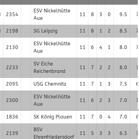
ESV Nickelhütte
M
2354
11
8
3
0
9.5
7
Aue
M
2198
SG Leipzig
11
8
1
2
8.5
7
ESV Nickelhütte
2130
11
6
4
1
8.0
7
Aue
SV Eiche
2233
11
7
2
2
8.0
7
Reichenbrand
2095
USG Chemnitz
11
7
1
3
7.5
6
ESV Nickelhütte
2300
11
6
2
3
7.0
7
Aue
1836
SK König Plauen
11
7
0
4
7.0
6
BSV
2139
11
5
3
3
6.5
7
Ehrenfriedersdorf