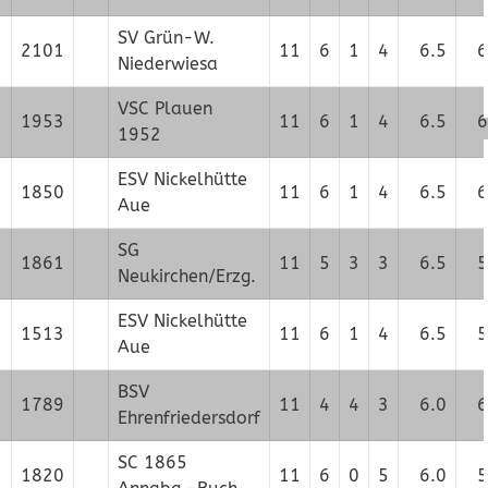
SV Grün-W.
2101
11
6
1
4
6.5
6
Niederwiesa
VSC Plauen
1953
11
6
1
4
6.5
6
1952
ESV Nickelhütte
1850
11
6
1
4
6.5
6
Aue
SG
1861
11
5
3
3
6.5
5
Neukirchen/Erzg.
ESV Nickelhütte
1513
11
6
1
4
6.5
5
Aue
BSV
1789
11
4
4
3
6.0
6
Ehrenfriedersdorf
SC 1865
1820
11
6
0
5
6.0
5