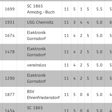
SC 1865
1699
11
5
1
5
5.5
5
Annabg.-Buch
1931
USG Chemnitz
11
3
4
4
5.0
6
Elektronik
1674
11
4
2
5
5.0
5
Gornsdorf
Elektronik
1478
11
4
2
5
5.0
5
Gornsdorf
vereinslos
11
4
2
5
5.0
5
Elektronik
1290
11
4
2
5
5.0
5
Gornsdorf
BSV
1877
11
5
0
6
5.0
4
Ehrenfriedersdorf
SC 1865
1454
11
5
0
6
5.0
4