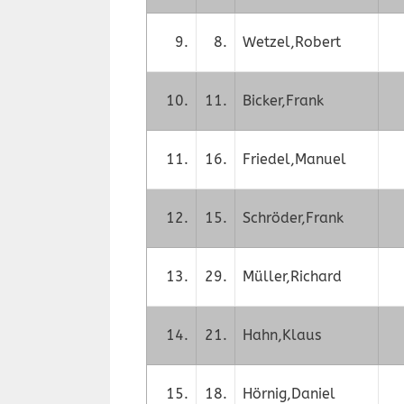
9.
8.
Wetzel,Robert
10.
11.
Bicker,Frank
11.
16.
Friedel,Manuel
12.
15.
Schröder,Frank
13.
29.
Müller,Richard
14.
21.
Hahn,Klaus
15.
18.
Hörnig,Daniel