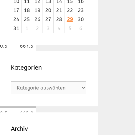
10
11
12
13
14
15
16
17
18
19
20
21
22
23
1.0
688.0
24
25
26
27
28
29
30
31
1
2
3
4
5
6
2.5
687.0
0.5
667.5
0.0
674.5
Kategorien
6.0
629.0
Kategorien
2.5
670.5
9.5
665.0
Archiv
3.5
676.0