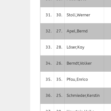
31.
30.
Stoll,Werner
32.
27.
Apel,Bernd
33.
28.
Löser,Kay
34.
26.
Berndt,Volker
35.
35.
Pfau,Enrico
36.
25.
Schmieder,Kerstin