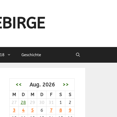
EBIRGE
18
Geschichte
<<
Aug. 2026
>>
M
D
M
D
F
S
S
27
28
29
30
31
1
2
3
4
5
6
7
8
9
chh
BuSumm