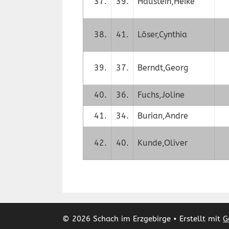
37.
39.
Haustein,Heike
38.
41.
Löser,Cynthia
39.
37.
Berndt,Georg
40.
36.
Fuchs,Joline
41.
34.
Burian,Andre
42.
40.
Kunde,Oliver
© 2026 Schach im Erzgebirge
• Erstellt mit
G