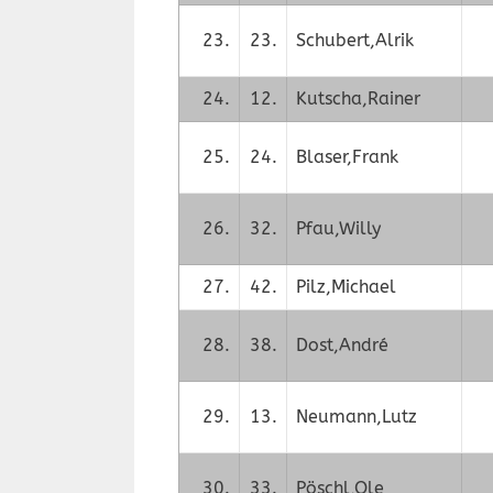
23.
23.
Schubert,Alrik
24.
12.
Kutscha,Rainer
25.
24.
Blaser,Frank
26.
32.
Pfau,Willy
27.
42.
Pilz,Michael
28.
38.
Dost,André
29.
13.
Neumann,Lutz
30.
33.
Pöschl,Ole