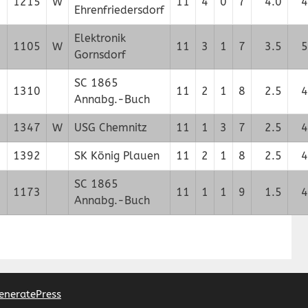
1215
W
11
4
0
7
4.0
4
Ehrenfriedersdorf
Elektronik
1105
W
11
3
1
7
3.5
5
Gornsdorf
SC 1865
1310
11
2
1
8
2.5
4
Annabg.-Buch
1347
W
USG Chemnitz
11
1
3
7
2.5
4
1392
SK König Plauen
11
2
1
8
2.5
4
SC 1865
1173
11
1
1
9
1.5
4
Annabg.-Buch
eneratePress