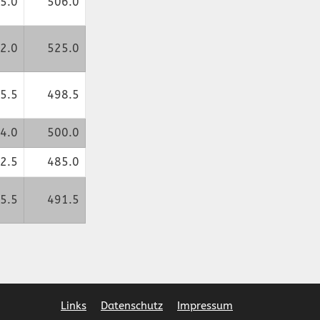
5.0
506.0
2.0
525.0
5.5
498.5
4.0
500.0
2.5
485.0
5.5
491.5
Links
Datenschutz
Impressum