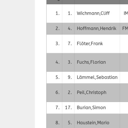
1.
1.
Wichmann,Cliff
I
2.
4.
Hoffmann,Hendrik
F
3.
7.
Flöter,Frank
4.
3.
Fuchs,Florian
5.
9.
Lämmel,Sebastian
6.
2.
Peil,Christoph
7.
17.
Burian,Simon
8.
5.
Haustein,Mario