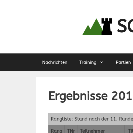
Zum
Inhalt
springen
S
Nachrichten
Training
Partien
Ergebnisse 20
Rangliste: Stand nach der 11. Rund
Rang
TNr
Teilnehmer
Ti