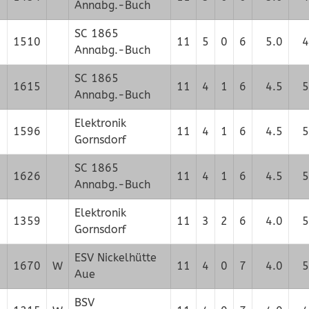
Annabg.-Buch
SC 1865
1510
11
5
0
6
5.0
4
Annabg.-Buch
SC 1865
1615
11
4
1
6
4.5
5
Annabg.-Buch
Elektronik
1596
11
4
1
6
4.5
5
Gornsdorf
SC 1865
1626
11
4
1
6
4.5
5
Annabg.-Buch
Elektronik
1359
11
3
2
6
4.0
5
Gornsdorf
ESV Nickelhütte
1670
W
11
4
0
7
4.0
5
Aue
BSV