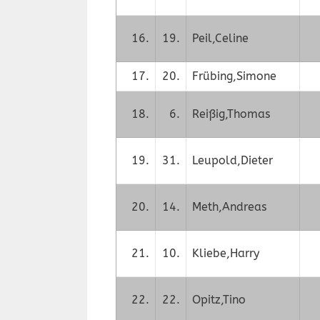
16.
19.
Peil,Celine
17.
20.
Frübing,Simone
18.
6.
Reißig,Thomas
19.
31.
Leupold,Dieter
20.
14.
Meth,Andreas
21.
10.
Kliebe,Harry
22.
22.
Opitz,Tino