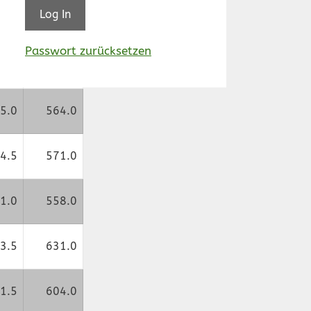
6.5
610.0
Passwort zurücksetzen
5.0
568.0
5.0
564.0
4.5
571.0
1.0
558.0
3.5
631.0
1.5
604.0