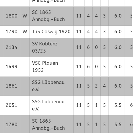
Annabg.-Buch
SC 1865
1800
W
11
4
4
3
6.0
5
Annabg.-Buch
1790
W
TuS Coswig 1920
11
4
4
3
6.0
5
SV Koblenz
2134
11
6
0
5
6.0
5
03/25
VSC Plauen
1499
11
6
0
5
6.0
5
1952
SSG Lübbenau
1861
11
5
2
4
6.0
5
e.V.
SSG Lübbenau
2051
11
5
1
5
5.5
6
e.V.
SC 1865
1780
11
5
1
5
5.5
6
Annabg.-Buch