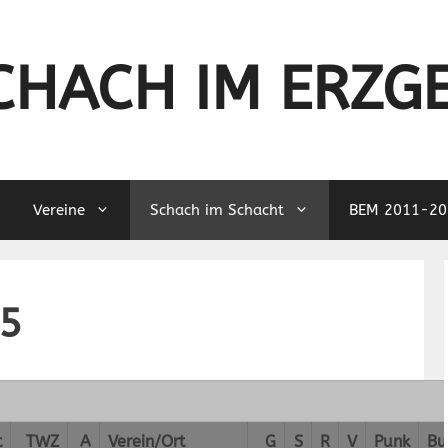
CHACH IM ERZG
Vereine
Schach im Schacht
BEM 2011-20
15
e
t
TWZ
A
Verein/Ort
G
S
R
V
Punk
Bu