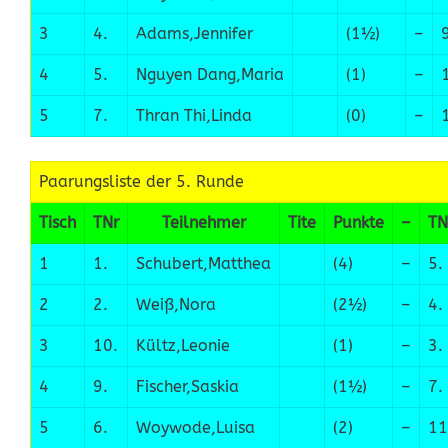
3
4.
Adams,Jennifer
(1½)
–
4
5.
Nguyen Dang,Maria
(1)
–
5
7.
Thran Thi,Linda
(0)
–
Paarungsliste der 5. Runde
Tisch
TNr
Teilnehmer
Tite
Punkte
–
TN
1
1.
Schubert,Matthea
(4)
–
5.
2
2.
Weiß,Nora
(2½)
–
4.
3
10.
Kültz,Leonie
(1)
–
3.
4
9.
Fischer,Saskia
(1½)
–
7.
5
6.
Woywode,Luisa
(2)
–
11