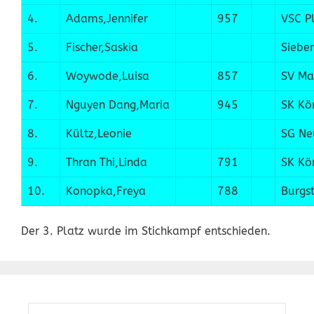
4.
Adams,Jennifer
957
VSC P
5.
Fischer,Saskia
Siebe
6.
Woywode,Luisa
857
SV Ma
7.
Nguyen Dang,Maria
945
SK Kö
8.
Kültz,Leonie
SG Ne
9.
Thran Thi,Linda
791
SK Kö
10.
Konopka,Freya
788
Burgs
Der 3. Platz wurde im Stichkampf entschieden.