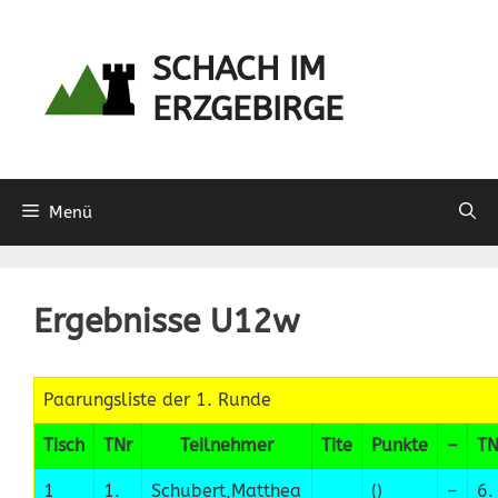
Zum
Inhalt
SCHACH IM
springen
ERZGEBIRGE
Menü
Ergebnisse U12w
Paarungsliste der 1. Runde
Tisch
TNr
Teilnehmer
Tite
Punkte
–
TN
1
1.
Schubert,Matthea
()
–
6.