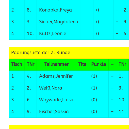
2
8.
Konopka,Freya
()
–
2.
3
3.
Sieber,Magdalena
()
–
9.
4
10.
Kültz,Leonie
()
–
4.
Paarungsliste der 2. Runde
Tisch
TNr
Teilnehmer
Tite
Punkte
–
TNr
1
4.
Adams,Jennifer
(1)
–
1.
2
2.
Weiß,Nora
(1)
–
3.
3
6.
Woywode,Luisa
(0)
–
10.
4
9.
Fischer,Saskia
(0)
–
11.