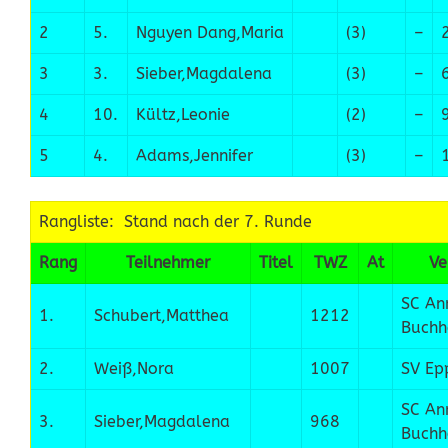
2
5.
Nguyen Dang,Maria
(3)
–
3
3.
Sieber,Magdalena
(3)
–
4
10.
Kültz,Leonie
(2)
–
5
4.
Adams,Jennifer
(3)
–
Rangliste: Stand nach der 7. Runde
Rang
Teilnehmer
Titel
TWZ
At
Ve
SC An
1.
Schubert,Matthea
1212
Buchh
2.
Weiß,Nora
1007
SV Ep
SC An
3.
Sieber,Magdalena
968
Buchh