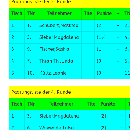
Paarungsliste der 3. Runde
Tisch
TNr
Teilnehmer
Tite
Punkte
–
TN
1
1.
Schubert,Matthea
(2)
–
2.
2
3.
Sieber,Magdalena
(1½)
–
4.
3
9.
Fischer,Saskia
(1)
–
6.
4
7.
Thran Thi,Linda
(0)
–
5.
5
10.
Kültz,Leonie
(0)
–
11
Paarungsliste der 4. Runde
Tisch
TNr
Teilnehmer
Tite
Punkte
–
1
3.
Sieber,Magdalena
(2)
–
2
6.
Woywode,Luisa
(2)
–