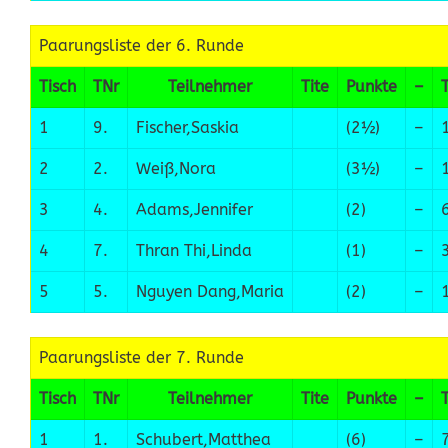
Paarungsliste der 6. Runde
Tisch
TNr
Teilnehmer
Tite
Punkte
–
1
9.
Fischer,Saskia
(2½)
–
2
2.
Weiß,Nora
(3½)
–
3
4.
Adams,Jennifer
(2)
–
4
7.
Thran Thi,Linda
(1)
–
5
5.
Nguyen Dang,Maria
(2)
–
Paarungsliste der 7. Runde
Tisch
TNr
Teilnehmer
Tite
Punkte
–
1
1.
Schubert,Matthea
(6)
–