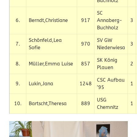
Buchholz
SC
6.
Berndt,Christiane
917
Annaberg-
3
Buchholz
Schönfeld,Lea
SV GW
7.
970
3
Sofie
Niederwiesa
SK König
8.
Müller,Emma Luise
857
2
Plauen
CSC Aufbau
9.
Lukin,Jana
1248
1
’95
USG
10.
Bartscht,Theresa
889
1
Chemnitz