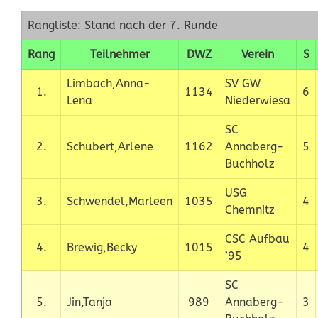
Rangliste: Stand nach der 7. Runde
Rang
Teilnehmer
DWZ
Verein
S
Limbach,Anna-
SV GW
1.
1134
6
Lena
Niederwiesa
SC
2.
Schubert,Arlene
1162
Annaberg-
5
Buchholz
USG
3.
Schwendel,Marleen
1035
4
Chemnitz
CSC Aufbau
4.
Brewig,Becky
1015
4
’95
SC
5.
Jin,Tanja
989
Annaberg-
3