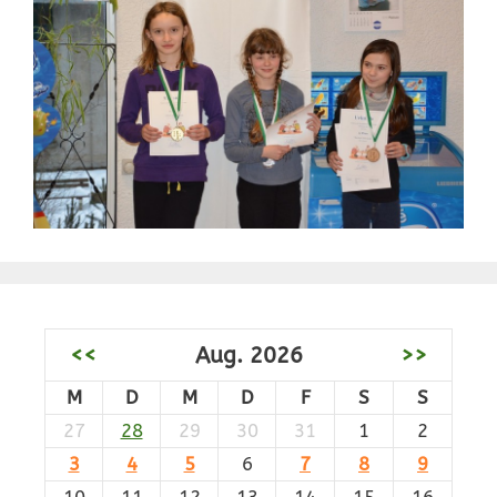
<<
Aug. 2026
>>
M
D
M
D
F
S
S
27
28
29
30
31
1
2
3
4
5
6
7
8
9