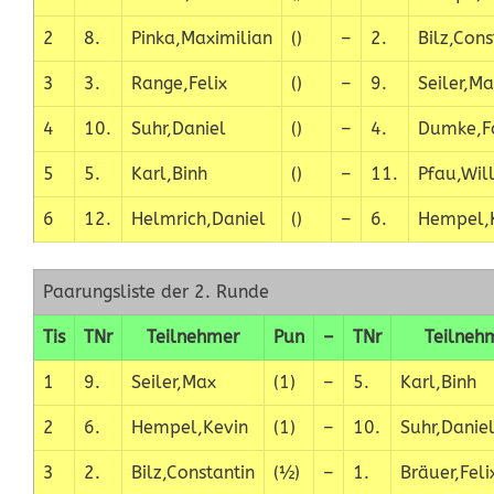
2
8.
Pinka,Maximilian
()
–
2.
Bilz,Cons
3
3.
Range,Felix
()
–
9.
Seiler,M
4
10.
Suhr,Daniel
()
–
4.
Dumke,F
5
5.
Karl,Binh
()
–
11.
Pfau,Wil
6
12.
Helmrich,Daniel
()
–
6.
Hempel,
Paarungsliste der 2. Runde
Tis
TNr
Teilnehmer
Pun
–
TNr
Teilneh
1
9.
Seiler,Max
(1)
–
5.
Karl,Binh
2
6.
Hempel,Kevin
(1)
–
10.
Suhr,Danie
3
2.
Bilz,Constantin
(½)
–
1.
Bräuer,Feli