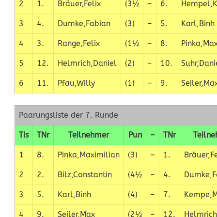
2
1.
Bräuer,Felix
(3½
–
6.
Hempel,K
3
4.
Dumke,Fabian
(3)
–
5.
Karl,Binh
4
3.
Range,Felix
(1½
–
8.
Pinka,Max
5
12.
Helmrich,Daniel
(2)
–
10.
Suhr,Dani
6
11.
Pfau,Willy
(1)
–
9.
Seiler,Ma
Paarungsliste der 7. Runde
Tis
TNr
Teilnehmer
Pun
–
TNr
Teiln
1
8.
Pinka,Maximilian
(3)
–
1.
Bräuer,Fe
2
2.
Bilz,Constantin
(4½
–
4.
Dumke,F
3
5.
Karl,Binh
(4)
–
7.
Kempe,M
4
9.
Seiler,Max
(2½
–
12.
Helmrich