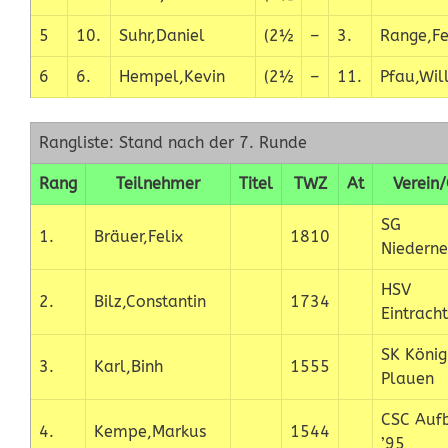
5
10.
Suhr,Daniel
(2½
–
3.
Range,Fe
6
6.
Hempel,Kevin
(2½
–
11.
Pfau,Wil
Rangliste: Stand nach der 7. Runde
Rang
Teilnehmer
Titel
TWZ
At
Verein/
SG
1.
Bräuer,Felix
1810
Niedern
HSV
2.
Bilz,Constantin
1734
Eintracht
SK König
3.
Karl,Binh
1555
Plauen
CSC Auf
4.
Kempe,Markus
1544
’95