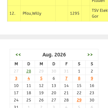
Plauen
TSV Elekt
12.
Pfau,Willy
1295
Gor
<<
Aug. 2026
>>
M
D
M
D
F
S
S
27
28
29
30
31
1
2
3
4
5
6
7
8
9
10
11
12
13
14
15
16
17
18
19
20
21
22
23
24
25
26
27
28
29
30
31
1
2
3
4
5
6