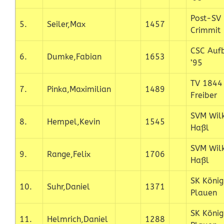
Post-SV
5.
Seiler,Max
1457
Crimmit
CSC Auf
6.
Dumke,Fabian
1653
’95
TV 1844
7.
Pinka,Maximilian
1489
Freiber
SVM Wil
8.
Hempel,Kevin
1545
Haßl
SVM Wil
9.
Range,Felix
1706
Haßl
SK König
10.
Suhr,Daniel
1371
Plauen
SK König
11.
Helmrich,Daniel
1288