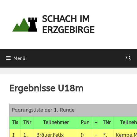
Zum
Inhalt
SCHACH IM
springen
ERZGEBIRGE
Menü
Ergebnisse U18m
Paarungsliste der 1. Runde
Tis
TNr
Teilnehmer
Pun
–
TNr
Teilne
1
1.
Bräuer,Felix
()
–
7.
Kempe,M