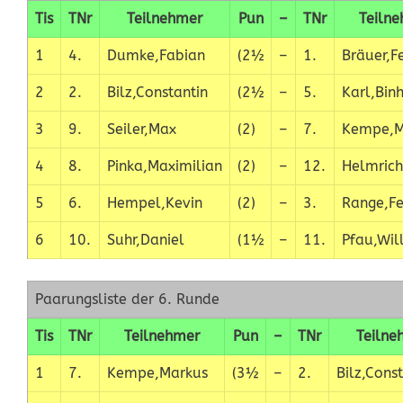
Tis
TNr
Teilnehmer
Pun
–
TNr
Teiln
1
4.
Dumke,Fabian
(2½
–
1.
Bräuer,Fe
2
2.
Bilz,Constantin
(2½
–
5.
Karl,Bin
3
9.
Seiler,Max
(2)
–
7.
Kempe,M
4
8.
Pinka,Maximilian
(2)
–
12.
Helmrich
5
6.
Hempel,Kevin
(2)
–
3.
Range,Fe
6
10.
Suhr,Daniel
(1½
–
11.
Pfau,Wil
Paarungsliste der 6. Runde
Tis
TNr
Teilnehmer
Pun
–
TNr
Teilne
1
7.
Kempe,Markus
(3½
–
2.
Bilz,Cons