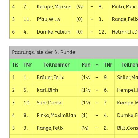
4
7.
Kempe,Markus
(½)
–
8.
Pinka,Maxi
5
11.
Pfau,Willy
(0)
–
3.
Range,Feli
6
4.
Dumke,Fabian
(0)
–
12.
Helmrich,D
Paarungsliste der 3. Runde
Tis
TNr
Teilnehmer
Pun
–
TNr
Teilne
1
1.
Bräuer,Felix
(1½
–
9.
Seiler,M
2
5.
Karl,Binh
(1½
–
6.
Hempel,
3
10.
Suhr,Daniel
(1½
–
7.
Kempe,M
4
8.
Pinka,Maximilian
(1)
–
4.
Dumke,F
5
3.
Range,Felix
(½)
–
2.
Bilz,Cons