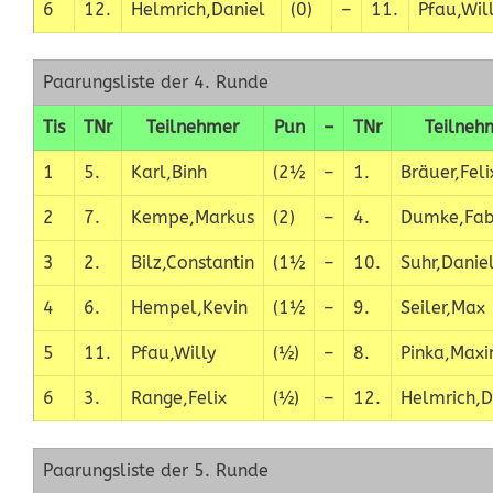
6
12.
Helmrich,Daniel
(0)
–
11.
Pfau,Wil
Paarungsliste der 4. Runde
Tis
TNr
Teilnehmer
Pun
–
TNr
Teilneh
1
5.
Karl,Binh
(2½
–
1.
Bräuer,Feli
2
7.
Kempe,Markus
(2)
–
4.
Dumke,Fab
3
2.
Bilz,Constantin
(1½
–
10.
Suhr,Danie
4
6.
Hempel,Kevin
(1½
–
9.
Seiler,Max
5
11.
Pfau,Willy
(½)
–
8.
Pinka,Maxi
6
3.
Range,Felix
(½)
–
12.
Helmrich,D
Paarungsliste der 5. Runde