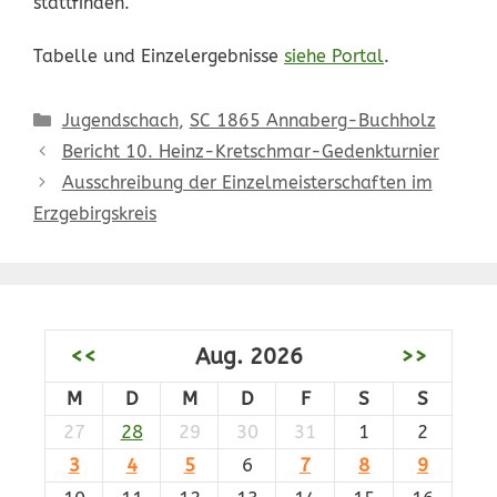
stattfinden.
Tabelle und Einzelergebnisse
siehe Portal
.
Kategorien
Jugendschach
,
SC 1865 Annaberg-Buchholz
Bericht 10. Heinz-Kretschmar-Gedenkturnier
Ausschreibung der Einzelmeisterschaften im
Erzgebirgskreis
<<
Aug. 2026
>>
M
D
M
D
F
S
S
27
28
29
30
31
1
2
3
4
5
6
7
8
9