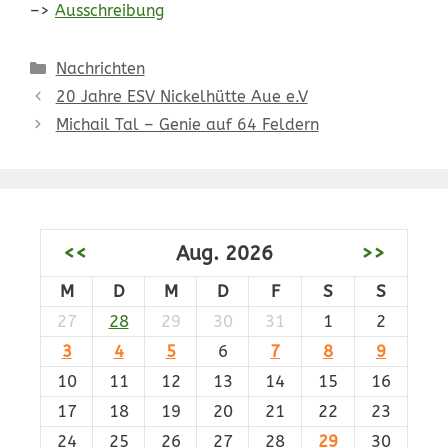
–>
Ausschreibung
Kategorien
Nachrichten
20 Jahre ESV Nickelhütte Aue e.V
Michail Tal – Genie auf 64 Feldern
<<
Aug. 2026
>>
M
D
M
D
F
S
S
27
28
29
30
31
1
2
3
4
5
6
7
8
9
10
11
12
13
14
15
16
17
18
19
20
21
22
23
24
25
26
27
28
29
30