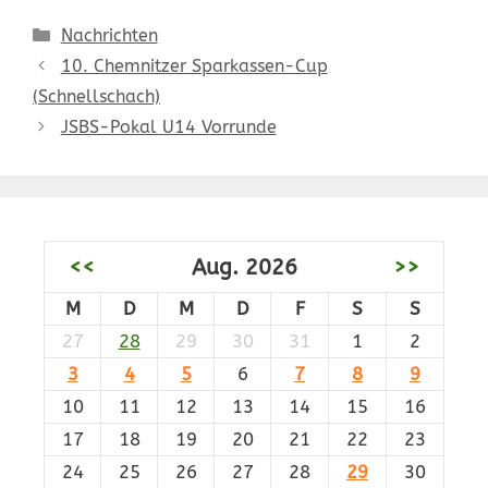
Kategorien
Nachrichten
10. Chemnitzer Sparkassen-Cup
(Schnellschach)
JSBS-Pokal U14 Vorrunde
<<
Aug. 2026
>>
M
D
M
D
F
S
S
27
28
29
30
31
1
2
3
4
5
6
7
8
9
10
11
12
13
14
15
16
17
18
19
20
21
22
23
24
25
26
27
28
29
30