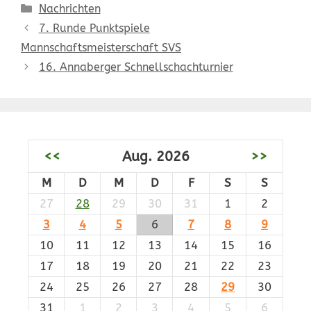
Kategorien
Nachrichten
7. Runde Punktspiele
Mannschaftsmeisterschaft SVS
16. Annaberger Schnellschachturnier
<<
Aug. 2026
>>
M
D
M
D
F
S
S
27
28
29
30
31
1
2
3
4
5
6
7
8
9
10
11
12
13
14
15
16
17
18
19
20
21
22
23
24
25
26
27
28
29
30
31
1
2
3
4
5
6