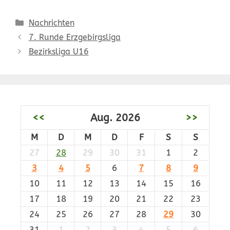
Kategorien
Nachrichten
7. Runde Erzgebirgsliga
Bezirksliga U16
<<
Aug. 2026
>>
M
D
M
D
F
S
S
27
28
29
30
31
1
2
3
4
5
6
7
8
9
10
11
12
13
14
15
16
17
18
19
20
21
22
23
24
25
26
27
28
29
30
31
1
2
3
4
5
6