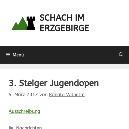
Zum
Inhalt
SCHACH IM
springen
ERZGEBIRGE
Menü
3. Steiger Jugendopen
5. März 2012
von
Ronald Wilhelm
Ausschreibung
Kategorien
Nachrichten