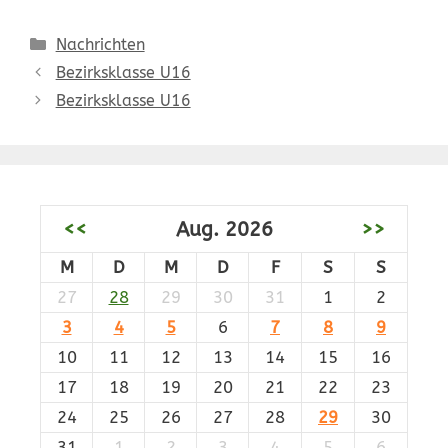
Kategorien
Nachrichten
Bezirksklasse U16
Bezirksklasse U16
<<
Aug. 2026
>>
M
D
M
D
F
S
S
27
28
29
30
31
1
2
3
4
5
6
7
8
9
10
11
12
13
14
15
16
17
18
19
20
21
22
23
24
25
26
27
28
29
30
31
1
2
3
4
5
6