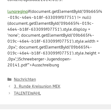
lunaregina
if(document.getElementById(’09b665f4
-019c-46e4-b18f-633099f07751′) != null)
{document.getElementById(’09b665f4-019c-
46e4-b18f-633099f07751′).style.display =
’none‘; document.getElementById(’09b665f4-
019c-46e4-b18f-633099f07751′).style.width =
‚0px‘; document.getElementById(’09b665f4-
019c-46e4-b18f-633099f07751′).style.height =
‚0px‘;}Schneeberger-Jugendopen-
20141.pdf“>Ausschreibung
Kategorien
Nachrichten
3. Runde Kreisunion MEK
TALENTEWAHL