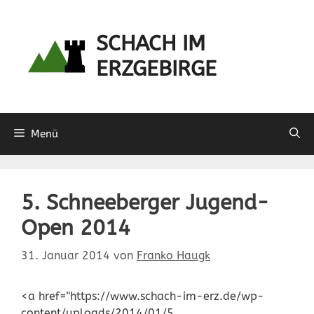
Zum
Inhalt
SCHACH IM
springen
ERZGEBIRGE
Menü
5. Schneeberger Jugend-
Open 2014
31. Januar 2014
von
Franko Haugk
<a href="https://www.schach-im-erz.de/wp-
content/uploads/2014/01/5.