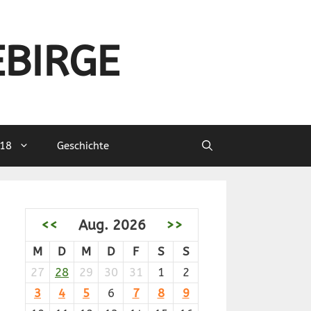
EBIRGE
18
Geschichte
<<
Aug. 2026
>>
M
D
M
D
F
S
S
27
28
29
30
31
1
2
3
4
5
6
7
8
9