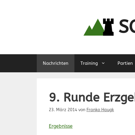
Zum
Inhalt
springen
S
Nachrichten
Training
Partien
9. Runde Erzge
23. März 2014
von
Franko Haugk
Ergebnisse