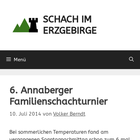
Zum
Inhalt
SCHACH IM
springen
ERZGEBIRGE
Menü
6. Annaberger
Familienschachturnier
10. Juli 2014
von
Volker Berndt
Bei sommerlichen Temperaturen fand am
vergangenen Sonntagnachmittag schon zum 6.mal