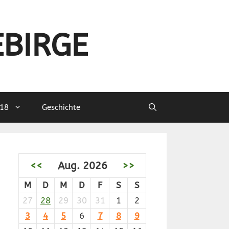
EBIRGE
18
Geschichte
<<
Aug. 2026
>>
M
D
M
D
F
S
S
27
28
29
30
31
1
2
3
4
5
6
7
8
9