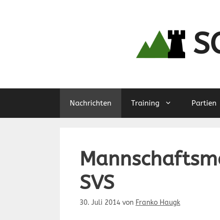
Zum
Inhalt
springen
S
Nachrichten
Training
Partien
Mannschaftsme
SVS
30. Juli 2014
von
Franko Haugk