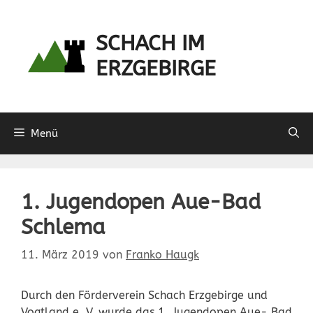
Zum
Inhalt
SCHACH IM
springen
ERZGEBIRGE
Menü
1. Jugendopen Aue-Bad
Schlema
11. März 2019
von
Franko Haugk
Durch den Förderverein Schach Erzgebirge und
Vogtland e. V. wurde das 1. Jugendopen Aue- Bad