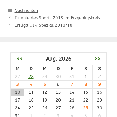
Kategorien
Nachrichten
Talente des Sports 2018 im Erzgebirgskreis
Erzliga U14 Spezial 2018/18
<<
Aug. 2026
>>
M
D
M
D
F
S
S
27
28
29
30
31
1
2
3
4
5
6
7
8
9
10
11
12
13
14
15
16
17
18
19
20
21
22
23
24
25
26
27
28
29
30
31
1
2
3
4
5
6