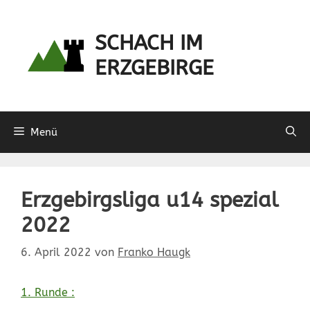
Zum
Inhalt
SCHACH IM
springen
ERZGEBIRGE
Menü
Erzgebirgsliga u14 spezial
2022
6. April 2022
von
Franko Haugk
1. Runde :