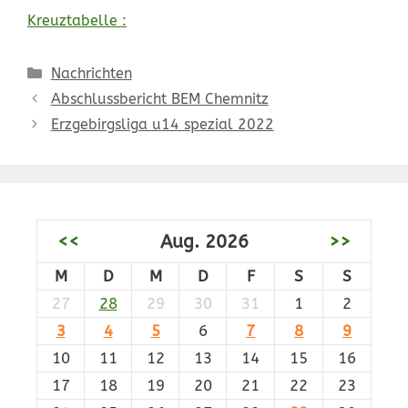
Kreuztabelle :
Kategorien
Nachrichten
Abschlussbericht BEM Chemnitz
Erzgebirgsliga u14 spezial 2022
<<
Aug. 2026
>>
M
D
M
D
F
S
S
27
28
29
30
31
1
2
3
4
5
6
7
8
9
10
11
12
13
14
15
16
17
18
19
20
21
22
23