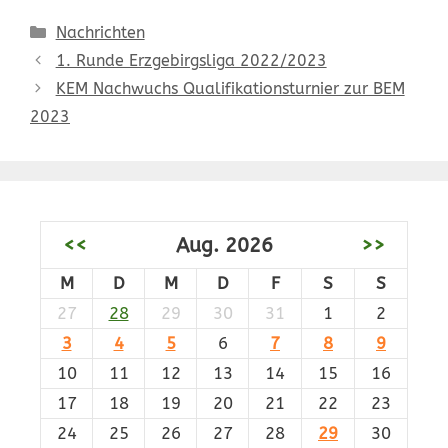
Kategorien
Nachrichten
1. Runde Erzgebirgsliga 2022/2023
KEM Nachwuchs Qualifikationsturnier zur BEM
2023
<<
Aug. 2026
>>
M
D
M
D
F
S
S
27
28
29
30
31
1
2
3
4
5
6
7
8
9
10
11
12
13
14
15
16
17
18
19
20
21
22
23
24
25
26
27
28
29
30