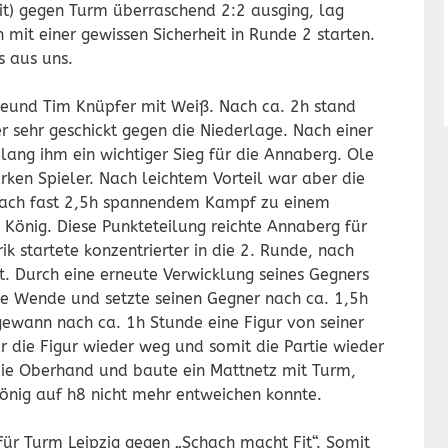
it) gegen Turm überraschend 2:2 ausging, lag
mit einer gewissen Sicherheit in Runde 2 starten.
s aus uns.
reund Tim Knüpfer mit Weiß. Nach ca. 2h stand
r sehr geschickt gegen die Niederlage. Nach einer
lang ihm ein wichtiger Sieg für die Annaberg. Ole
arken Spieler. Nach leichtem Vorteil war aber die
nach fast 2,5h spannendem Kampf zu einem
 König. Diese Punkteteilung reichte Annaberg für
ik startete konzentrierter in die 2. Runde, nach
t. Durch eine erneute Verwicklung seines Gegners
die Wende und setzte seinen Gegner nach ca. 1,5h
gewann nach ca. 1h Stunde eine Figur von seiner
 die Figur wieder weg und somit die Partie wieder
die Oberhand und baute ein Mattnetz mit Turm,
önig auf h8 nicht mehr entweichen konnte.
für Turm Leipzig gegen „Schach macht Fit“. Somit