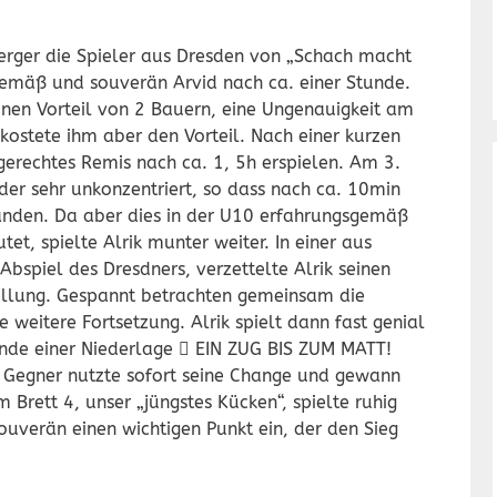
erger die Spieler aus Dresden von „Schach macht
gemäß und souverän Arvid nach ca. einer Stunde.
einen Vorteil von 2 Bauern, eine Ungenauigkeit am
stete ihm aber den Vorteil. Nach einer kurzen
erechtes Remis nach ca. 1, 5h erspielen. Am 3.
eider sehr unkonzentriert, so dass nach ca. 10min
tanden. Da aber dies in der U10 erfahrungsgemäß
et, spielte Alrik munter weiter. In einer aus
bspiel des Dresdners, verzettelte Alrik seinen
ellung. Gespannt betrachten gemeinsam die
weitere Fortsetzung. Alrik spielt dann fast genial
nde einer Niederlage
EIN ZUG BIS ZUM MATT!

in Gegner nutzte sofort seine Change und gewann
 Brett 4, unser „jüngstes Kücken“, spielte ruhig
uverän einen wichtigen Punkt ein, der den Sieg