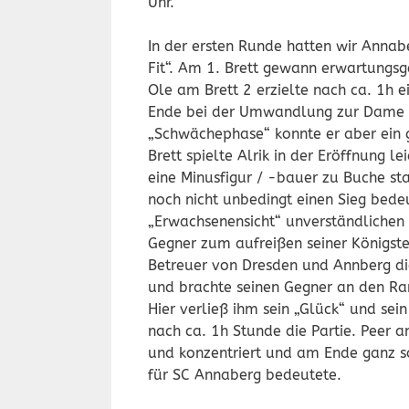
Uhr.
In der ersten Runde hatten wir Annab
Fit“. Am 1. Brett gewann erwartungs
Ole am Brett 2 erzielte nach ca. 1h 
Ende bei der Umwandlung zur Dame ko
„Schwächephase“ konnte er aber ein g
Brett spielte Alrik in der Eröffnung l
eine Minusfigur / -bauer zu Buche s
noch nicht unbedingt einen Sieg bedeut
„Erwachsenensicht“ unverständlichen A
Gegner zum aufreißen seiner Königst
Betreuer von Dresden und Annberg die 
und brachte seinen Gegner an den Ra
Hier verließ ihm sein „Glück“ und se
nach ca. 1h Stunde die Partie. Peer am
und konzentriert und am Ende ganz so
für SC Annaberg bedeutete.