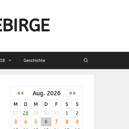
EBIRGE
18
Geschichte
<<
Aug. 2026
>>
M
D
M
D
F
S
S
27
28
29
30
31
1
2
3
4
5
6
7
8
9