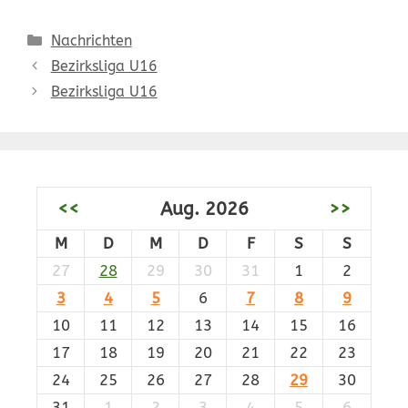
Kategorien
Nachrichten
Bezirksliga U16
Bezirksliga U16
<<
Aug. 2026
>>
M
D
M
D
F
S
S
27
28
29
30
31
1
2
3
4
5
6
7
8
9
10
11
12
13
14
15
16
17
18
19
20
21
22
23
24
25
26
27
28
29
30
31
1
2
3
4
5
6