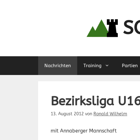
Zum
Inhalt
springen
S
Nachrichten
Training
Partien
Bezirksliga U1
13. August 2012
von
Ronald Wilhelm
mit Annaberger Mannschaft