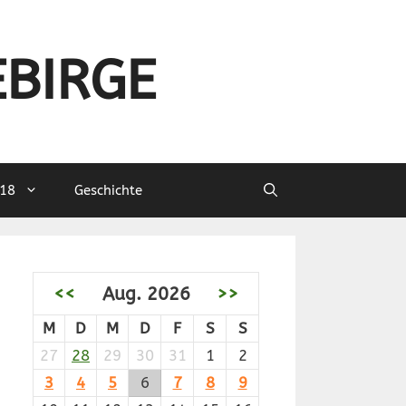
EBIRGE
18
Geschichte
<<
Aug. 2026
>>
M
D
M
D
F
S
S
27
28
29
30
31
1
2
3
4
5
6
7
8
9