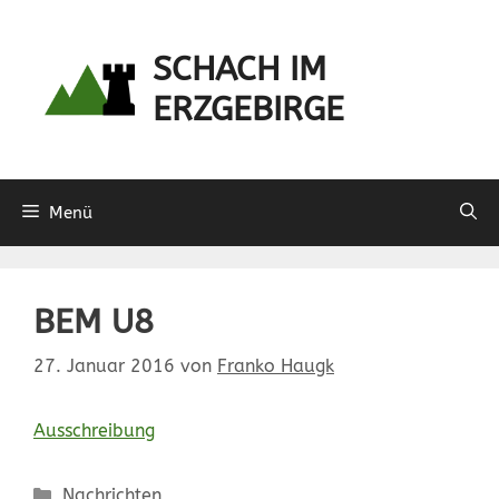
Zum
Inhalt
SCHACH IM
springen
ERZGEBIRGE
Menü
BEM U8
27. Januar 2016
von
Franko Haugk
Ausschreibung
Kategorien
Nachrichten