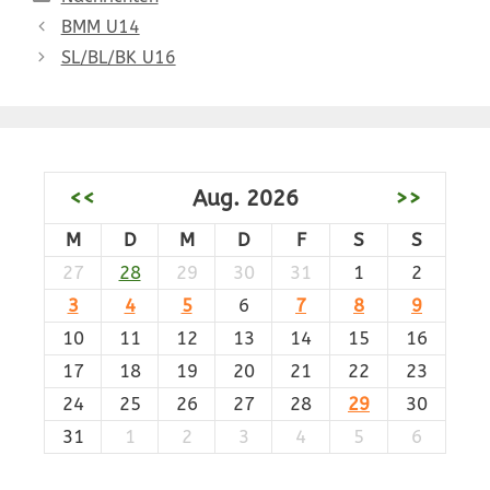
BMM U14
SL/BL/BK U16
<<
Aug. 2026
>>
M
D
M
D
F
S
S
27
28
29
30
31
1
2
3
4
5
6
7
8
9
10
11
12
13
14
15
16
17
18
19
20
21
22
23
24
25
26
27
28
29
30
31
1
2
3
4
5
6