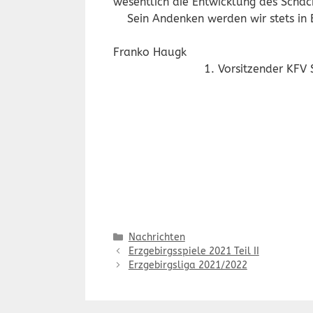
wesentlich die Entwicklung des Sc
Sein Andenken werden wir stets in 
Frank
1. Vorsitzender KFV Schach
Kategorien
Nachrichten
Erzgebirgsspiele 2021 Teil II
Erzgebirgsliga 2021/2022