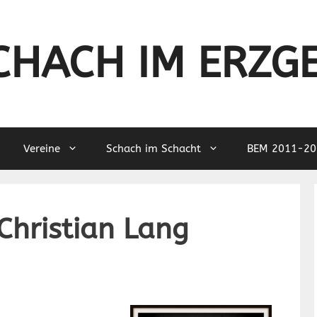
CHACH IM ERZG
Vereine
Schach im Schacht
BEM 2011-20
Christian Lang
hfreunde,