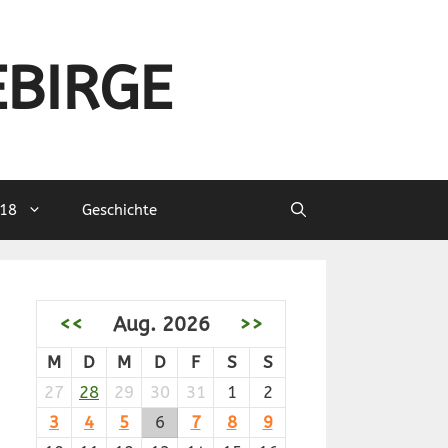
EBIRGE
18
Geschichte
<<
Aug. 2026
>>
M
D
M
D
F
S
S
27
28
29
30
31
1
2
3
4
5
6
7
8
9