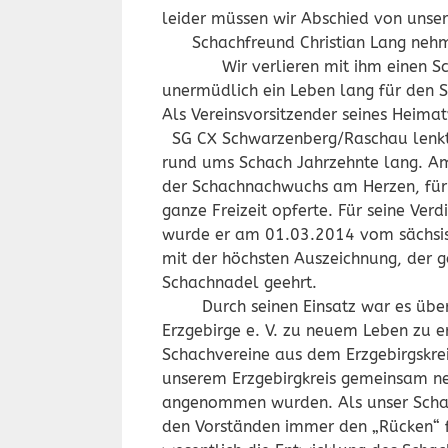
leider müssen wir Abschi
Schachfreund Christian
Wir verlieren mit ihm einen Scha
unermüdlich ein Leben lang für den S
Als Vereinsvorsitzender sein
SG CX Schwarzenberg/Raschau lenkte
rund ums Schach Jahrzehnte lang. A
der Schachnachwuchs am Herzen, für 
ganze Freizeit opferte. Für seine Ver
wurde er am 01.03.2014 vom sächsi
mit der höchsten Auszeichnung, der 
Schachnadel 
Durch seinen Einsatz war es überh
Erzgebirge e. V. zu neuem Leben zu e
Schachvereine aus dem Erzgebirgskrei
unserem Erzgebirgkreis gemeinsam n
angenommen wurden. Als unser Schatz
den Vorständen immer den „Rücken“ fr