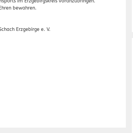
hachsports im Erzgebirgskreis voranzubringen.
Ehren bewahren.
o Haugk
 Erzgebirge e. V.