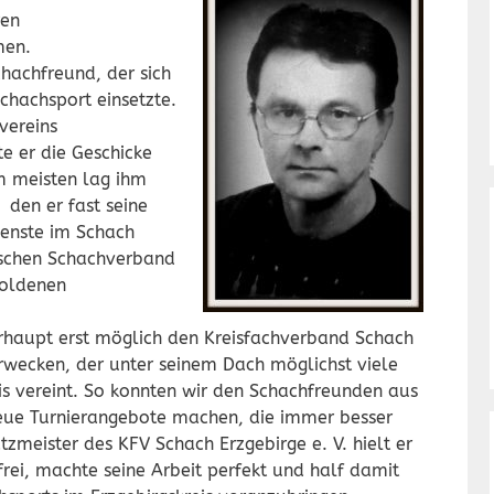
ed von unseren
 Lang nehmen.
chfreund, der sich
chachsport einsetzte.
es Heimatvereins
 er die Geschicke
m meisten lag ihm
den er fast seine
dienste im Schach
schen Schachverband
goldenen
geehrt.
aupt erst möglich den Kreisfachverband Schach
rwecken, der unter seinem Dach möglichst viele
s vereint. So konnten wir den Schachfreunden aus
eue Turnierangebote machen, die immer besser
meister des KFV Schach Erzgebirge e. V. hielt er
ei, machte seine Arbeit perfekt und half damit