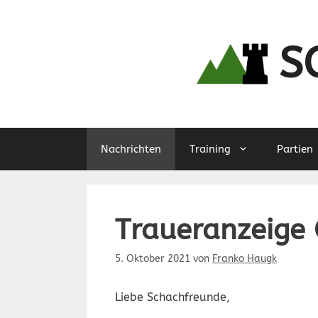
Zum
Inhalt
springen
S
Nachrichten
Training
Partien
Traueranzeige 
5. Oktober 2021
von
Franko Haugk
Liebe Schac