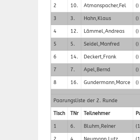
2
10.
Atmanspacher,Fel
()
3
3.
Hahn,Klaus
()
4
12.
Lämmel,Andreas
()
5
5.
Seidel,Manfred
()
6
14.
Deckert,Frank
()
7
7.
Apel,Bernd
()
8
16.
Gundermann,Marce
()
Paarungsliste der 2. Runde
Tisch
TNr
Teilnehmer
P
1
6.
Bluhm,Reiner
(1
2
4.
Neumann,Lutz
(1