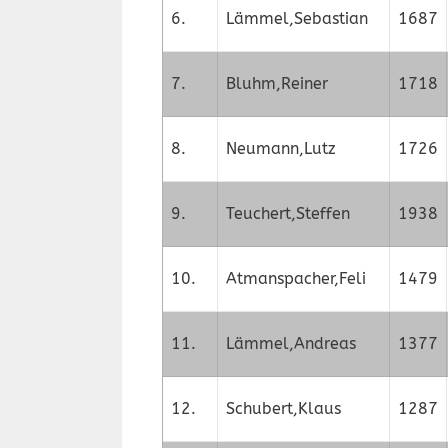
6.
Lämmel,Sebastian
1687
7.
Bluhm,Reiner
1718
8.
Neumann,Lutz
1726
9.
Teuchert,Steffen
1938
10.
Atmanspacher,Feli
1479
11.
Lämmel,Andreas
1377
12.
Schubert,Klaus
1287