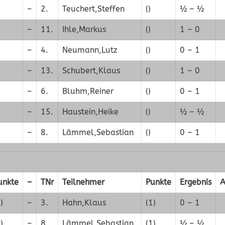
–
2.
Teuchert,Steffen
()
½ – ½
–
11.
Ihle,Markus
()
1 – 0
–
4.
Neumann,Lutz
()
0 – 1
–
13.
Schubert,Klaus
()
1 – 0
–
6.
Bluhm,Reiner
()
0 – 1
–
15.
Haustein,Heike
()
½ – ½
–
8.
Lämmel,Sebastian
()
0 – 1
unkte
–
TNr
Teilnehmer
Punkte
Ergebnis
A
)
–
3.
Hahn,Klaus
(1)
0 – 1
)
–
8.
Lämmel,Sebastian
(1)
½ – ½