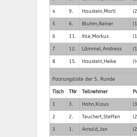
4
9.
Haustein,Marti
(2
5
6.
Bluhm,Reiner
(
6
11.
Ihle,Markus
(1
7
12.
Lämmel,Andreas
(1
8
15.
Haustein,Heike
(
Paarungsliste der 5. Runde
Tisch
TNr
Teilnehmer
P
1
3.
Hahn,Klaus
(
2
2.
Teuchert,Steffen
(
3
1.
Arnold,Jan
(2