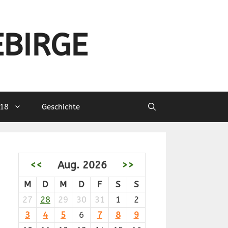
EBIRGE
18
Geschichte
<<
Aug. 2026
>>
M
D
M
D
F
S
S
27
28
29
30
31
1
2
3
4
5
6
7
8
9