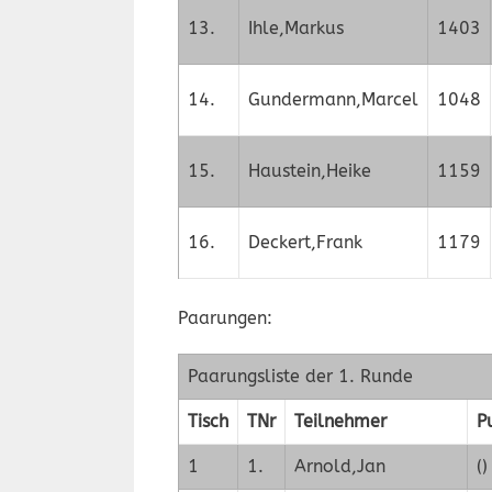
13.
Ihle,Markus
1403
14.
Gundermann,Marcel
1048
15.
Haustein,Heike
1159
16.
Deckert,Frank
1179
Paarungen:
Paarungsliste der 1. Runde
Tisch
TNr
Teilnehmer
P
1
1.
Arnold,Jan
()