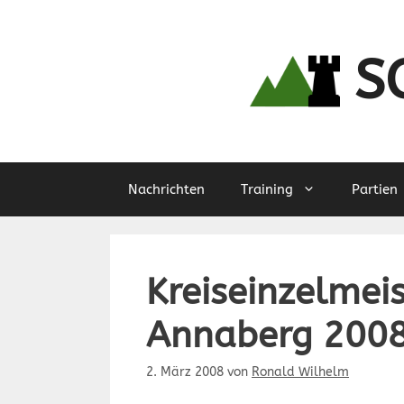
Zum
Inhalt
springen
S
Nachrichten
Training
Partien
Kreiseinzelmei
Annaberg 2008
2. März 2008
von
Ronald Wilhelm