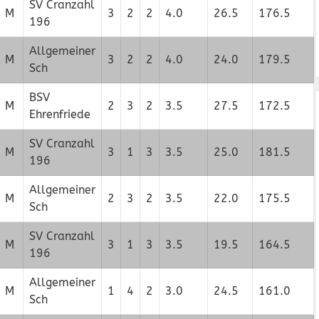
SV Cranzahl
M
3
2
2
4.0
26.5
176.5
196
Allgemeiner
M
3
2
2
4.0
24.0
179.5
Sch
BSV
M
2
3
2
3.5
27.5
172.5
Ehrenfriede
SV Cranzahl
M
3
1
3
3.5
25.0
181.5
196
Allgemeiner
M
2
3
2
3.5
22.0
175.5
Sch
SV Cranzahl
M
3
1
3
3.5
19.5
164.5
196
Allgemeiner
M
1
4
2
3.0
24.5
161.0
Sch