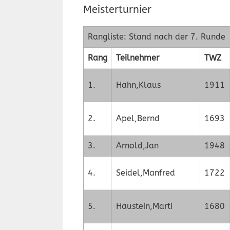
Meisterturnier
Rangliste: Stand nach der 7. Runde
Rang
Teilnehmer
TWZ
1.
Hahn,Klaus
1911
2.
Apel,Bernd
1693
3.
Arnold,Jan
1948
4.
Seidel,Manfred
1722
5.
Haustein,Marti
1680