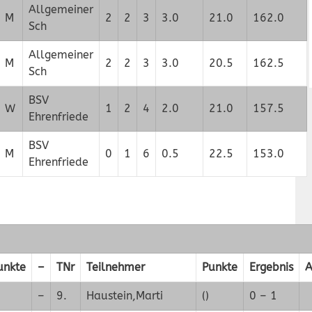
Allgemeiner
M
2
2
3
3.0
21.0
162.0
Sch
Allgemeiner
M
2
2
3
3.0
20.5
162.5
Sch
BSV
W
1
2
4
2.0
21.0
157.5
Ehrenfriede
BSV
M
0
1
6
0.5
22.5
153.0
Ehrenfriede
unkte
–
TNr
Teilnehmer
Punkte
Ergebnis
A
–
9.
Haustein,Marti
()
0 – 1