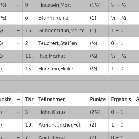
1½)
–
9.
Haustein,Marti
(1½)
½ – ½
1½)
–
6.
Bluhm,Reiner
(1)
½ – ½
½)
–
16.
Gundermann,Marce
(1)
1 – 0
½)
–
2.
Teuchert,Steffen
(½)
0 – 1
½)
–
11.
Ihle,Markus
(½)
½ – ½
)
–
15.
Haustein,Heike
(½)
1 – 0
unkte
–
TNr
Teilnehmer
Punkte
Ergebnis
A
)
–
3.
Hahn,Klaus
(2½)
0 – 1
)
–
10.
Atmanspacher,Fel
(2)
1 – 0
)
–
7.
Apel,Bernd
(2)
0 – 1