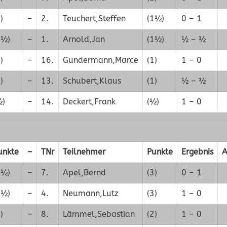
)
–
2.
Teuchert,Steffen
(1½)
0 – 1
1½)
–
1.
Arnold,Jan
(1½)
½ – ½
)
–
16.
Gundermann,Marce
(1)
1 – 0
)
–
13.
Schubert,Klaus
(1)
½ – ½
½)
–
14.
Deckert,Frank
(½)
1 – 0
unkte
–
TNr
Teilnehmer
Punkte
Ergebnis
A
3½)
–
7.
Apel,Bernd
(3)
0 – 1
2½)
–
4.
Neumann,Lutz
(3)
1 – 0
)
–
8.
Lämmel,Sebastian
(2)
1 – 0