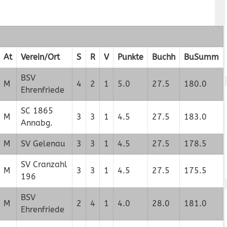
At
Verein/Ort
S
R
V
Punkte
Buchh
BuSumm
BSV
M
4
2
1
5.0
27.5
180.0
Ehrenfriede
SC 1865
M
3
3
1
4.5
27.5
183.0
Annabg.
M
SV Gelenau
3
3
1
4.5
27.5
178.5
SV Cranzahl
M
3
3
1
4.5
27.5
175.5
196
BSV
M
2
4
1
4.0
28.0
181.0
Ehrenfriede