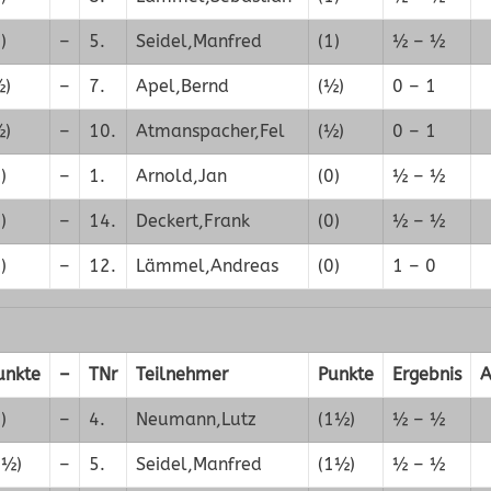
)
–
5.
Seidel,Manfred
(1)
½ – ½
½)
–
7.
Apel,Bernd
(½)
0 – 1
½)
–
10.
Atmanspacher,Fel
(½)
0 – 1
)
–
1.
Arnold,Jan
(0)
½ – ½
)
–
14.
Deckert,Frank
(0)
½ – ½
)
–
12.
Lämmel,Andreas
(0)
1 – 0
unkte
–
TNr
Teilnehmer
Punkte
Ergebnis
A
)
–
4.
Neumann,Lutz
(1½)
½ – ½
1½)
–
5.
Seidel,Manfred
(1½)
½ – ½