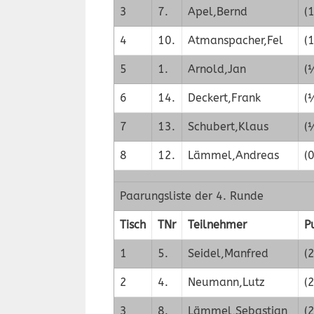
3
7.
Apel,Bernd
(
4
10.
Atmanspacher,Fel
(
5
1.
Arnold,Jan
(
6
14.
Deckert,Frank
(
7
13.
Schubert,Klaus
(
8
12.
Lämmel,Andreas
(0
Paarungsliste der 4. Runde
Tisch
TNr
Teilnehmer
P
1
5.
Seidel,Manfred
(2
2
4.
Neumann,Lutz
(2
3
8.
Lämmel,Sebastian
(2