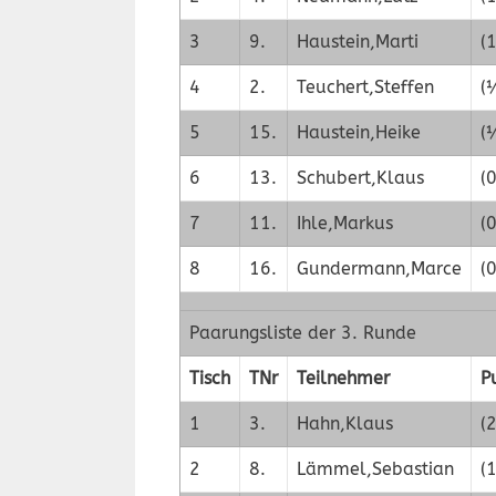
3
9.
Haustein,Marti
(1
4
2.
Teuchert,Steffen
(
5
15.
Haustein,Heike
(
6
13.
Schubert,Klaus
(0
7
11.
Ihle,Markus
(0
8
16.
Gundermann,Marce
(0
Paarungsliste der 3. Runde
Tisch
TNr
Teilnehmer
P
1
3.
Hahn,Klaus
(2
2
8.
Lämmel,Sebastian
(