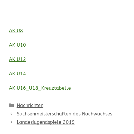
AK U8
AK U10
AK U12
AK U14
AK U16_U18_Kreuztabelle
Kategorien
Nachrichten
Sachsenmeisterschaften des Nachwuchses
Landesjugendspiele 2019