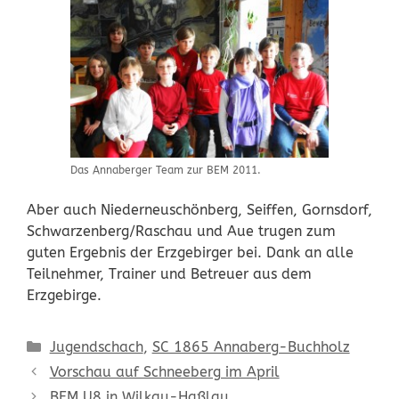
Das Annaberger Team zur BEM 2011.
Aber auch Niederneuschönberg, Seiffen, Gornsdorf,
Schwarzenberg/Raschau und Aue trugen zum
guten Ergebnis der Erzgebirger bei. Dank an alle
Teilnehmer, Trainer und Betreuer aus dem
Erzgebirge.
Kategorien
Jugendschach
,
SC 1865 Annaberg-Buchholz
Vorschau auf Schneeberg im April
BEM U8 in Wilkau-Haßlau