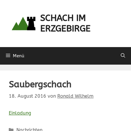
Zum
Inhalt
SCHACH IM
springen
ERZGEBIRGE
Menü
Saubergschach
18. August 2016
von
Ronald Wilhelm
Einladung
Kategorien
Nachrichten