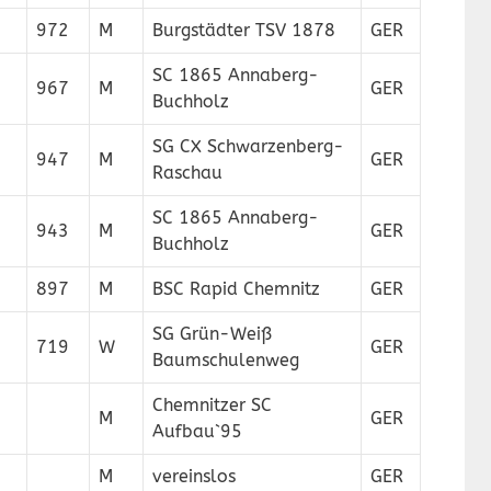
972
M
Burgstädter TSV 1878
GER
SC 1865 Annaberg-
967
M
GER
Buchholz
SG CX Schwarzenberg-
947
M
GER
Raschau
SC 1865 Annaberg-
943
M
GER
Buchholz
897
M
BSC Rapid Chemnitz
GER
SG Grün-Weiß
719
W
GER
Baumschulenweg
Chemnitzer SC
M
GER
Aufbau`95
M
vereinslos
GER