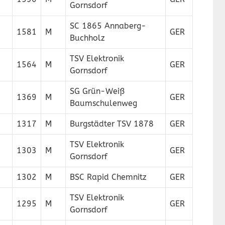
Gornsdorf
SC 1865 Annaberg-
1581
M
GER
Buchholz
TSV Elektronik
1564
M
GER
Gornsdorf
SG Grün-Weiß
1369
M
GER
Baumschulenweg
1317
M
Burgstädter TSV 1878
GER
TSV Elektronik
1303
M
GER
Gornsdorf
1302
M
BSC Rapid Chemnitz
GER
TSV Elektronik
1295
M
GER
Gornsdorf