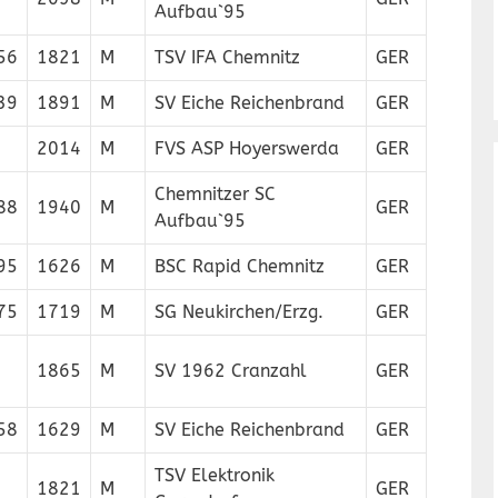
Aufbau`95
56
1821
M
TSV IFA Chemnitz
GER
39
1891
M
SV Eiche Reichenbrand
GER
2014
M
FVS ASP Hoyerswerda
GER
Chemnitzer SC
88
1940
M
GER
Aufbau`95
95
1626
M
BSC Rapid Chemnitz
GER
75
1719
M
SG Neukirchen/Erzg.
GER
1865
M
SV 1962 Cranzahl
GER
58
1629
M
SV Eiche Reichenbrand
GER
TSV Elektronik
1821
M
GER