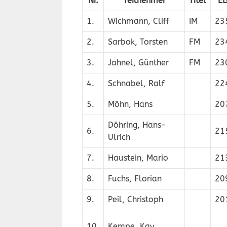
Nr.
Teilnehmer
Titel
E
1.
Wichmann, Cliff
IM
23
2.
Sarbok, Torsten
FM
23
3.
Jahnel, Günther
FM
23
4.
Schnabel, Ralf
22
5.
Möhn, Hans
20
Döhring, Hans-
6.
21
Ulrich
7.
Haustein, Mario
21
8.
Fuchs, Florian
20
9.
Peil, Christoph
20
10.
Kempe, Kay