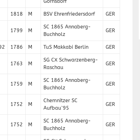
Gornsdorf
1818
M
BSV Ehrenfriedersdorf
GER
SC 1865 Annaberg-
1799
M
GER
Buchholz
92
1786
M
TuS Makkabi Berlin
GER
SG CX Schwarzenberg-
1763
M
GER
Raschau
SC 1865 Annaberg-
1759
M
GER
Buchholz
Chemnitzer SC
1752
M
GER
Aufbau`95
SC 1865 Annaberg-
1752
M
GER
Buchholz