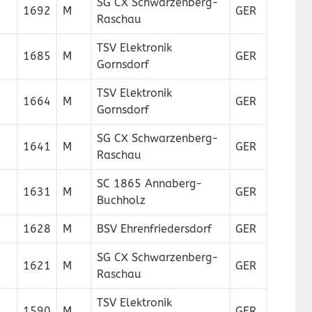
SG CX Schwarzenberg-
1692
M
GER
Raschau
TSV Elektronik
1685
M
GER
Gornsdorf
TSV Elektronik
1664
M
GER
Gornsdorf
SG CX Schwarzenberg-
1641
M
GER
Raschau
SC 1865 Annaberg-
1631
M
GER
Buchholz
1628
M
BSV Ehrenfriedersdorf
GER
SG CX Schwarzenberg-
1621
M
GER
Raschau
TSV Elektronik
1590
M
GER