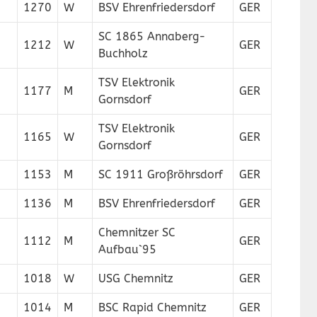
1270
W
BSV Ehrenfriedersdorf
GER
SC 1865 Annaberg-
1212
W
GER
Buchholz
TSV Elektronik
1177
M
GER
Gornsdorf
TSV Elektronik
1165
W
GER
Gornsdorf
1153
M
SC 1911 Großröhrsdorf
GER
1136
M
BSV Ehrenfriedersdorf
GER
Chemnitzer SC
1112
M
GER
Aufbau`95
1018
W
USG Chemnitz
GER
1014
M
BSC Rapid Chemnitz
GER