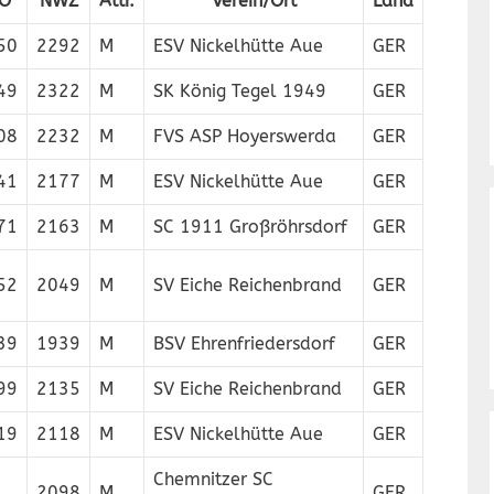
LO
NWZ
Attr.
Verein/Ort
Land
50
2292
M
ESV Nickelhütte Aue
GER
49
2322
M
SK König Tegel 1949
GER
08
2232
M
FVS ASP Hoyerswerda
GER
41
2177
M
ESV Nickelhütte Aue
GER
71
2163
M
SC 1911 Großröhrsdorf
GER
52
2049
M
SV Eiche Reichenbrand
GER
39
1939
M
BSV Ehrenfriedersdorf
GER
99
2135
M
SV Eiche Reichenbrand
GER
19
2118
M
ESV Nickelhütte Aue
GER
Chemnitzer SC
2098
M
GER