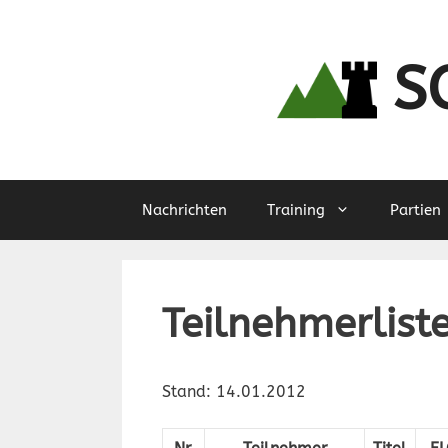
Zum
Inhalt
springen
S
Nachrichten
Training
Partien
Teilnehmerlist
Stand: 14.01.2012