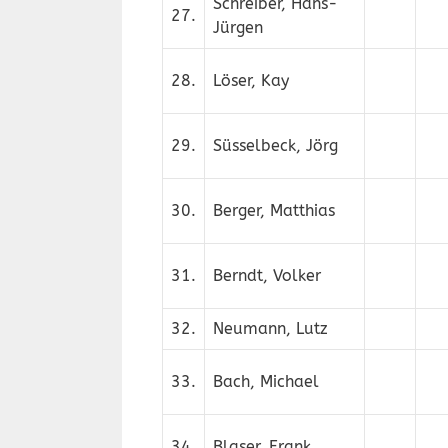
Schreiber, Hans-
27.
Jürgen
28.
Löser, Kay
29.
Süsselbeck, Jörg
30.
Berger, Matthias
31.
Berndt, Volker
32.
Neumann, Lutz
33.
Bach, Michael
34.
Blaser, Frank