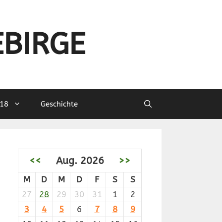
EBIRGE
18
Geschichte
<<
Aug. 2026
>>
M
D
M
D
F
S
S
27
28
29
30
31
1
2
3
4
5
6
7
8
9